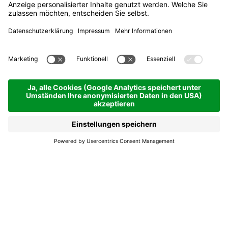
Pension Saré
Hotels & Pensionen
San Cassiano | 1537 hm
Anfragen
Tradition seit 1968.
In schöner Lage am Fuße des Naturparks Fanes-
Senes-Prags gelegen, bietet unser Restaurant
schmackhafte Gerichte nach traditionellen