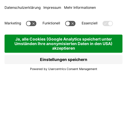
Hotel Laurin
Hotels & Pensionen
San Cassiano | 1537 hm
Anfragen
Familiengeführtes Haus, zentral und ruhig gelegen.
Eigener Parkplatz.Bietet Frühstücksbuffet,
gutbürgerliche Küche, Salatbuffet, Vier-gänge-
menü.
Mehr lesen