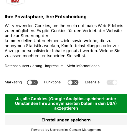
App. Sotbosch
Ferienwohnungen
La Villa | 1433 hm
Anfragen
Buchen