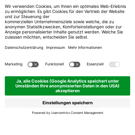
Movimënt - Kidslope
Pralongiá
San Cassiano
Movimënt -