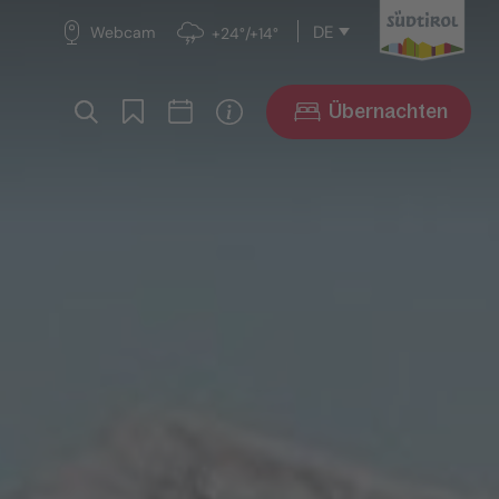
DE
Webcam
+24°/+14°
Übernachten