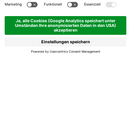
Paul's Pub
La Villa
Paul's Pub
Typischer Pub mit grosser Auswahl an Bieren
und Drinks, Billardtisch, Darts, Tv für Sport-
Events und gute Rock Musik.
Öffnungszeiten
12.05.2026 - 24.10.2026