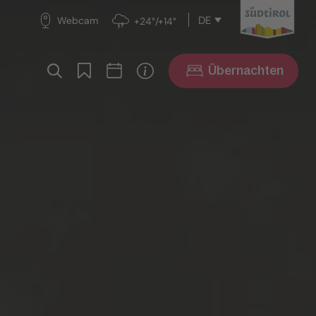
DE
Webcam
+24°/+14°
Übernachten