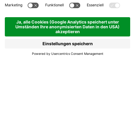
Show aller Skischulen in
Alta Badia
La Villa
Show aller Skischulen
in Alta Badia
Bist du bereit für ein außergewöhnliches
Event im Schnee, das Können, Leidenschaft
und Show vereint? Willkommen zu diesem
Abend, an dem die Magie des Wintersports
Mehr lesen