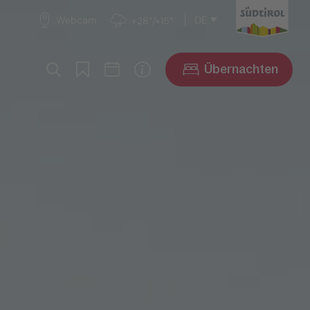
DE
Webcam
+28°/+15°
Übernachten