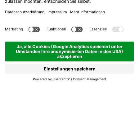
I jun cun la roda -
Geführte Rennradtour
Giau Pass
01.09.2026
09.00
- 15.00 h
Corvara
I jun cun la roda -
Geführte Rennradtour
Giau Pass