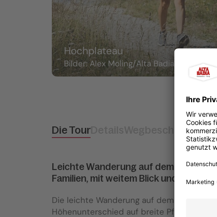
Hochplateau
Bilder: Alex Moling/Alta Badia, Tourism
Die Tour
Details
Wegbeschreibung
A
Leichte Wanderung auf dem Hochplatea
Familien, mit weitem Blick und gemütl
Die leichte Wanderung auf dem Hochplatea
Höhenunterschied auf breite Pfade und ist