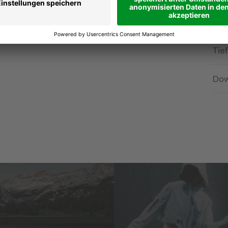
Höc
Tie
Dow