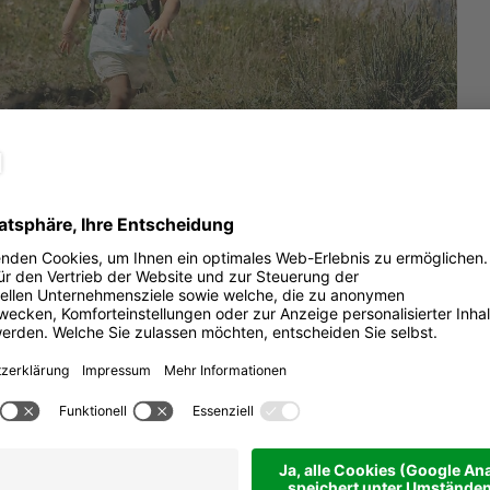
usgenossenschaft Alta Badia
Str
nreise
Dau
u über Corvara – ideal für
ichen Wegen.
Auf
u über Corvara verläuft mit geringem
Abs
 auch für Familien mit Kleinkindern