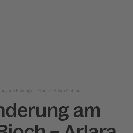
ung am Pralongiá - Bioch – Arlara Plateau
nderung am
Bioch – Arlara