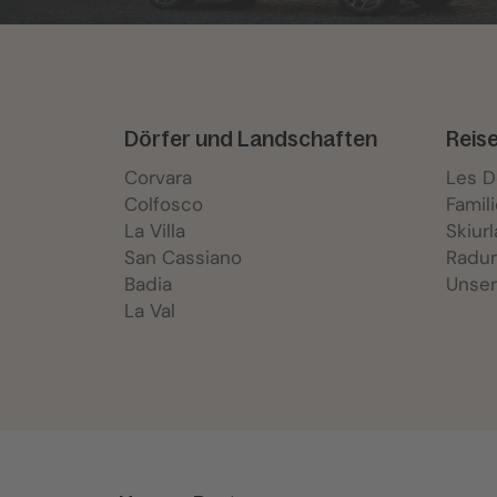
Dörfer und Landschaften
Reis
Corvara
Les 
Colfosco
Famil
La Villa
Skiur
San Cassiano
Radur
Badia
Unser
La Val