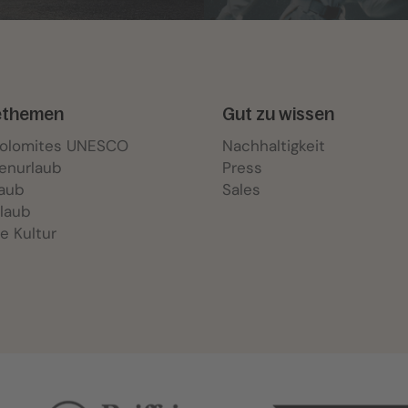
ethemen
Gut zu wissen
Dolomites UNESCO
Nachhaltigkeit
ienurlaub
Press
laub
Sales
laub
e Kultur