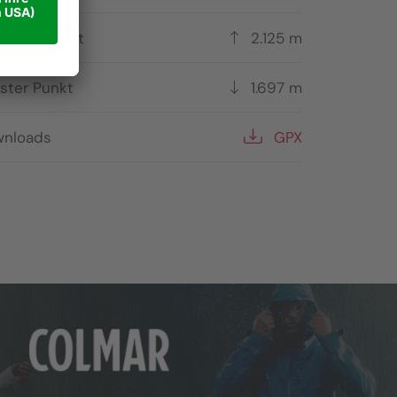
hster Punkt
2.125 m
fster Punkt
1.697 m
nloads
GPX