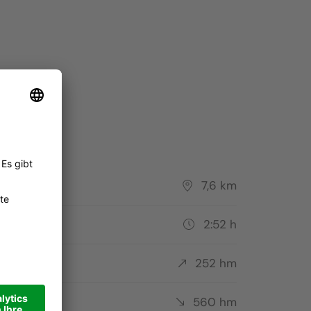
Hochplateau
Bilder: Alex Moling/Alta Badia, Tourismusgenossenschaft 
ecke
7,6 km
er
2:52 h
stieg
252 hm
tieg
560 hm