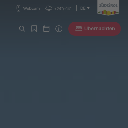
DE
Webcam
+24°/+14°
Übernachten