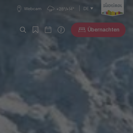
DE
Webcam
+28°/+14°
Übernachten