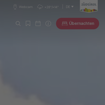
DE
Webcam
+28°/+14°
Übernachten