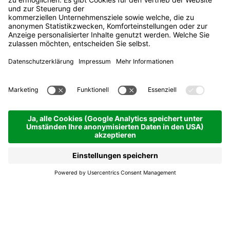
Garni La Tranquillité
Bed & breakfast
Corvara | 1568 hm
Anfragen
Renoviertes Garnì, ideal
für Familien und