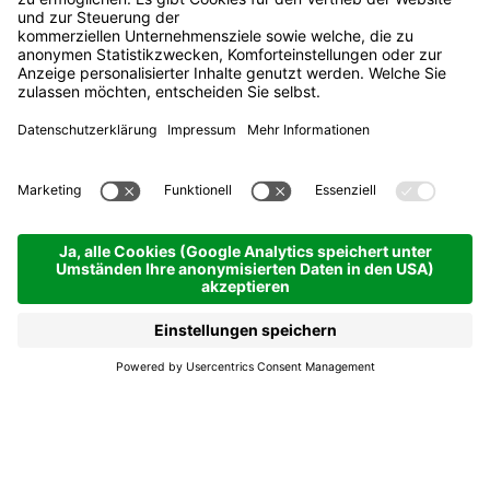
App. Les Pizades
Urlaub auf dem Bauernhof
San Cassiano | 1634 hm
Anfragen
Buchen
Ein idyllischer Ort.