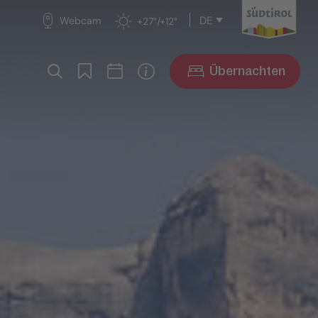
DE
Webcam
+27°/+12°
Übernachten