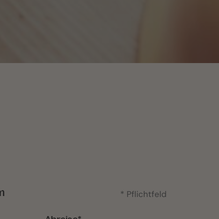
m
* Pflichtfeld