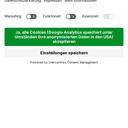
Kapelle von "Piceplan"
San Cassiano
Kapelle von
"Piceplan"
Die Kapelle von „Piceplan“ wurde 1887 gebaut
und ist der Muttergottes gewidmet.
Zweimal im Jahr pilgert die Bevölkerung im