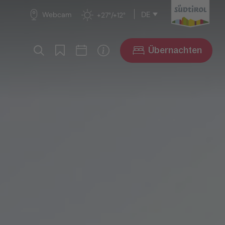
DE
Webcam
+27°/+12°
Übernachten