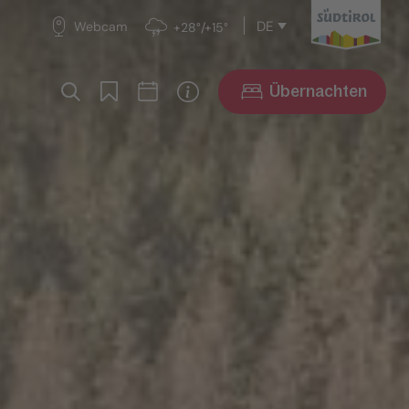
DE
Webcam
+28°/+15°
Übernachten