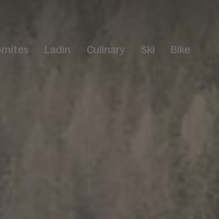
omites
Ladin
Culinary
Ski
Bike