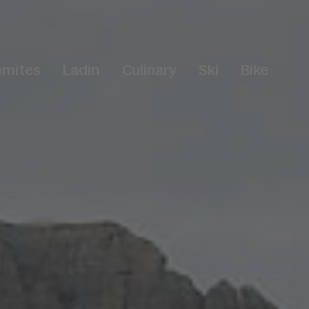
omites
Ladin
Culinary
Ski
Bike