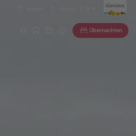
DE
Webcam
+27°/+12°
Übernachten