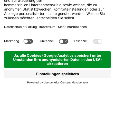
San Berto - Prozession
zu Ehren des Heiligen
Bartholomäus
24.08.2026
07.30
- 11.00 h
Badia
San Berto - Prozession
zu Ehren des Heiligen