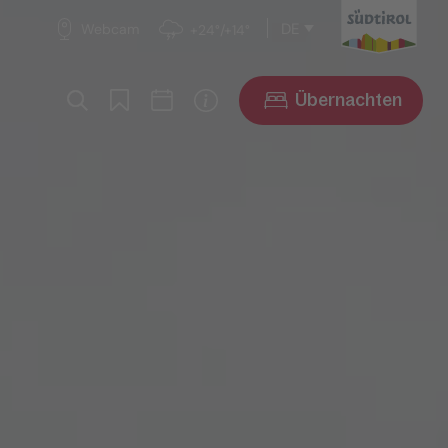
DE
Webcam
+24°/+14°
Übernachten