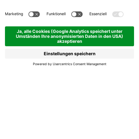
Nostes musighes - Das
Tal und seine Musik
21.08.2026
21.00
- 22.30 h
Colfosco
Nostes musighes - Das
Tal und seine Musik
Mit ihrer Freude am Musizieren beleben die
Musikkapellen das gesellschaftliche Leben in
unseren Bergdörfern. Die Aufrechterhaltung