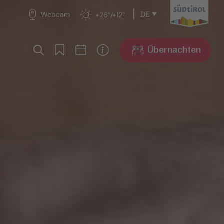
DE
Webcam
+26°/+12°
Übernachten