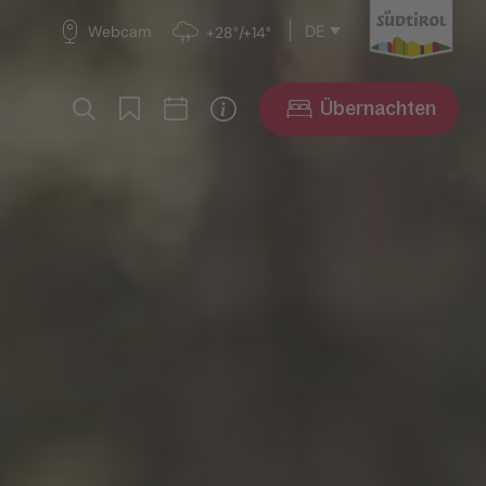
DE
Webcam
+28°/+14°
Übernachten