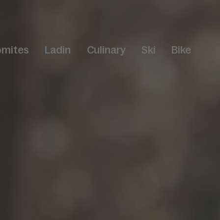
omites
Ladin
Culinary
Ski
Bike