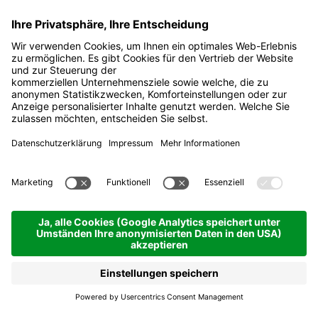
Defilada de Nanü cun i
chentli -
Silvesterskishow und
Fackelabfahrt
Colfosco