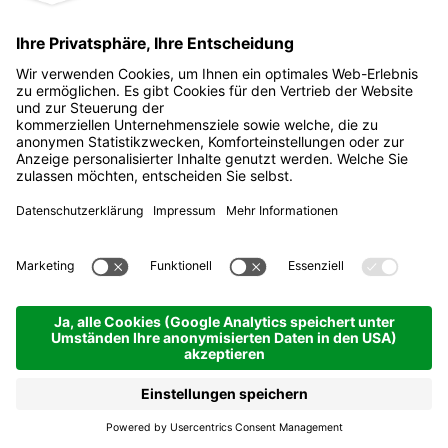
Cianté y soné sön munt -
Singend und spielend in
den Hütten
Corvara - Campolongo Pass