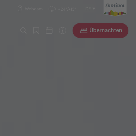
DE
Webcam
+24°/+13°
Übernachten