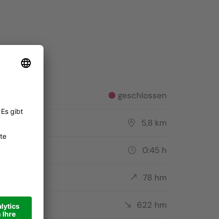
Skitouren mit Blick auf dem Setsas
Bilder: Alta Badia/Alex Moling, Tourismusgenossenschaft 
tus
geschlossen
ecke
5,8 km
er
0:45 h
stieg
78 hm
tieg
622 hm