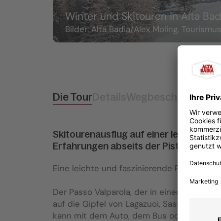
Winter und Skitouren in Alta Bad
Bilder: Alta Badia/Alex Moling, Tourism
Die Tour
Details
Wegbeschreibung
A
Skitourenausflug auf einer leichten R
Erfahrungen abseits der Pisten.
Eine leichte und faszinierende Freeride Tou
Der Passo Valparola, der in einer spektaku
auf die Gipfel von Lagazuoi, Sass de Stria, 
kann mit dem Auto, dem Bus oder dem Tax