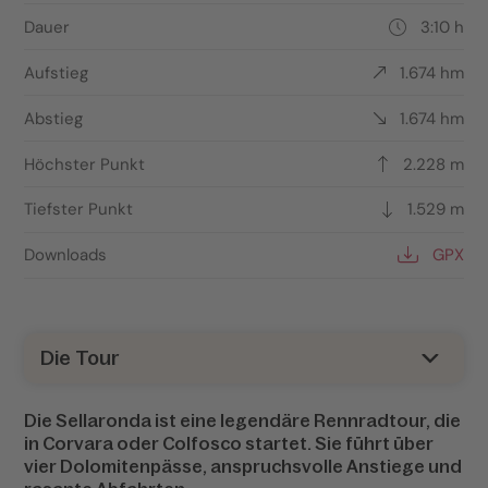
Dauer
3:10 h
Aufstieg
1.674 hm
Abstieg
1.674 hm
Höchster Punkt
2.228 m
Tiefster Punkt
1.529 m
Downloads
GPX
Die Tour
Die Sellaronda ist eine legendäre Rennradtour, die
in Corvara oder Colfosco startet. Sie führt über
vier Dolomitenpässe, anspruchsvolle Anstiege und