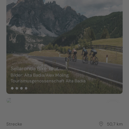
Sellaronda Bike Tour
Bilder: Alta Badia/Alex Moling,
Tourismusgenossenschaft Alta Badia
B
Strecke
50,7 km