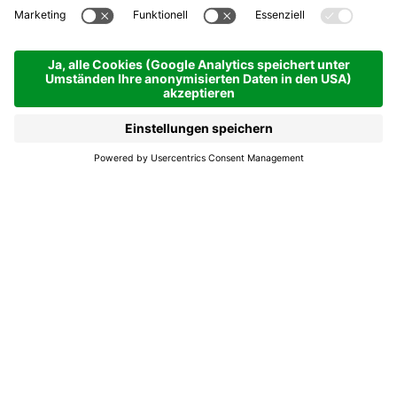
Salon Ilda "Belëza y
Bëgnsté"
Jetzt geschlossen
Corvara
Salon Ilda "Belëza y
Bëgnsté"
Unser Salon ist der Welt der Schönheit
gewidmet und bietet Behandlungen für Körper
und Haare.
Friseur:
Mehr erfahren