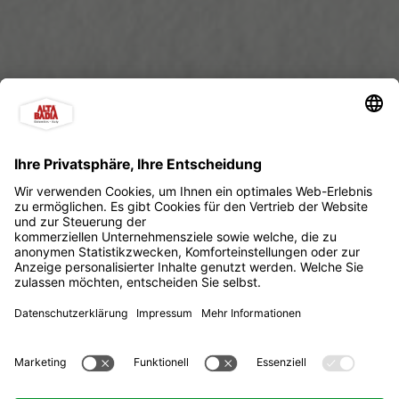
WinterPark La Crusc -
Snowy Adventure