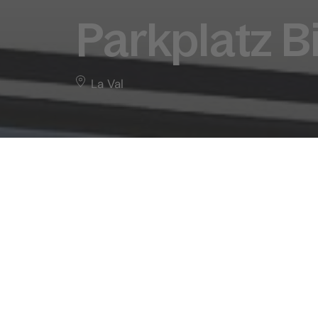
Parkplatz Bi
La Val
Parkplatz Biei
Übersicht
La
Home
Info
POI
Parkplatz Biei
Parkplatz Bi