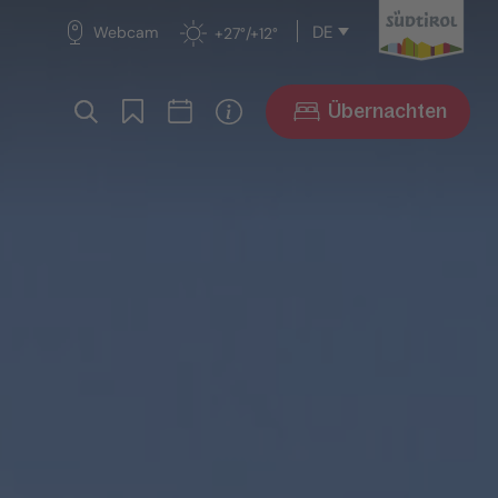
DE
Webcam
+27°/+12°
Übernachten