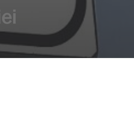
ei
ge und Kontakte
ei