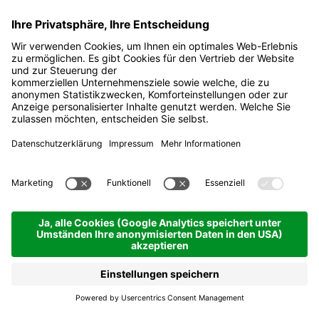
Parapharmazie
Colfosco
Jetzt offen
San Cassiano