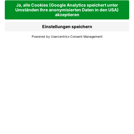
Jetzt offen
La Villa
Le salon dla Betty
Damen und Herren, Hair Spa, Behandlungen mit
Naturprodukten, Schönheitspflege und Solarium.
Aufbaukur mit organischem Keratin.
Öffnungszeiten
Ab 01.01.2026 - 31.12.2026
Mo
Di
Mi
Do
Offen ab