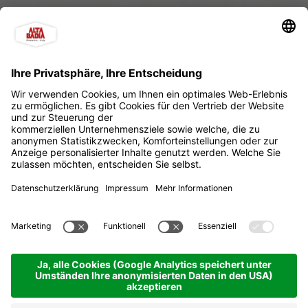
Langlaufzentrum Alta
Badia
San Cassiano