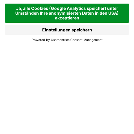
La Villa
La Villa
Ladestation
Elektroauto La Villa
Enel X Ladestation für Elektroautos im Zentrum
von La Villa vor dem Tourismusbüro.
Empfohlener Zeitraum
Jan
Feb
Mär
Apr