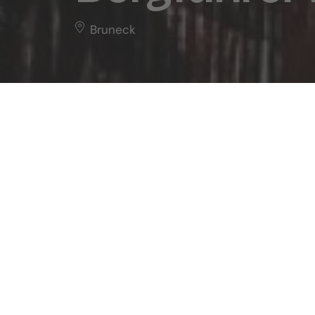
Bruneck
Bergführer Kurt Walde
Über
Home
Info
POI
Bergführer Kurt Walde
Bergführer 
Walde