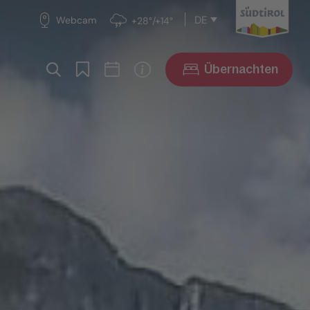
DE
Webcam
+28°/+14°
Übernachten