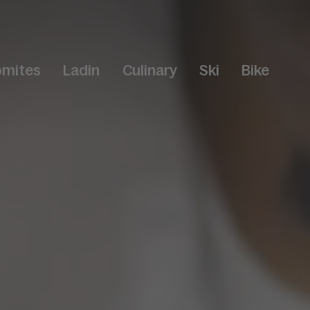
omites
Ladin
Culinary
Ski
Bike