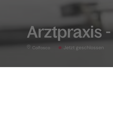
Arztpraxis 
Jetzt geschlossen
Colfosco
Arztpraxis - Colfosco
Übersi
Home
Info
POI
Arztpraxis - Colfosco