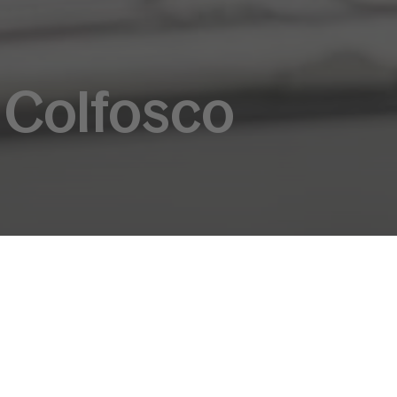
- Colfosco
cht
Lage und Kontakte