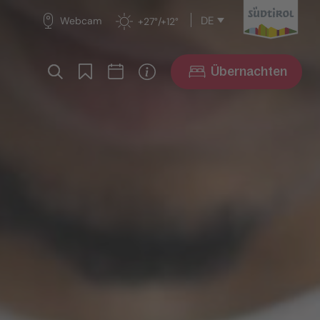
DE
Webcam
+27°/+12°
Übernachten