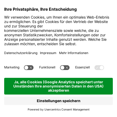
Alte Pfarrkirche La Val
La Val