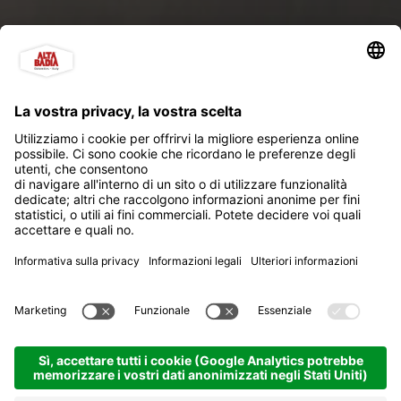
Hotel Recort
Aperto ora
Colfosco