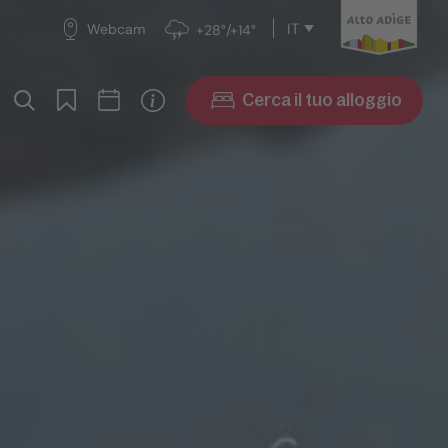
IT
Webcam
+28°/+14°
Cerca il tuo alloggio