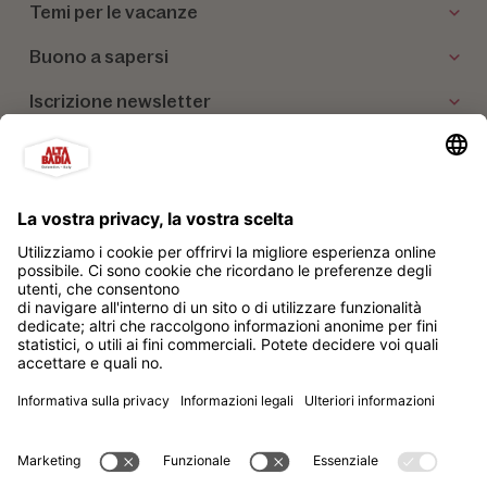
Temi per le vacanze
Buono a sapersi
Iscrizione newsletter
I nostri partner
Alta Badia Brand Soc. Cons. a r.l.
Impressum