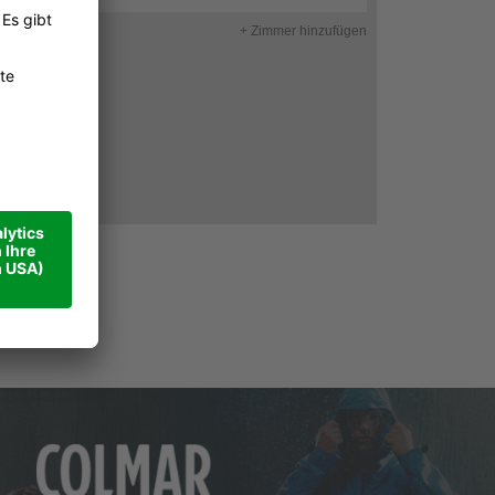
+
Zimmer
hinzufügen