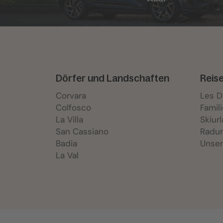
Dörfer und Landschaften
Reis
Corvara
Les 
Colfosco
Famil
La Villa
Skiur
San Cassiano
Radur
Badia
Unser
La Val