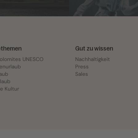
ethemen
Gut zu wissen
Dolomites UNESCO
Nachhaltigkeit
ienurlaub
Press
laub
Sales
laub
e Kultur