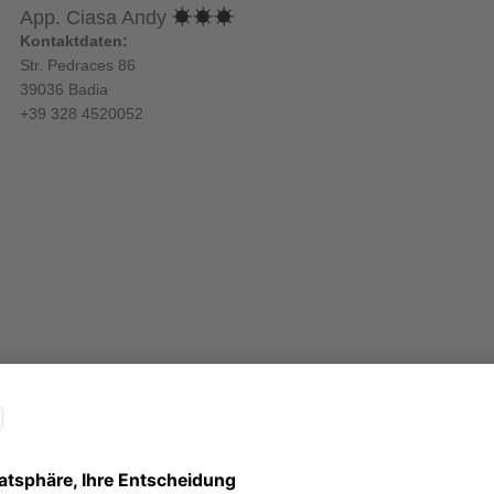
App. Ciasa Andy
Kontaktdaten:
Str. Pedraces 86
39036 Badia
+39 328 4520052
New style 2020
Ciasa Andy
 Verfügbarkeit zu prüfen:
sene
Kinder