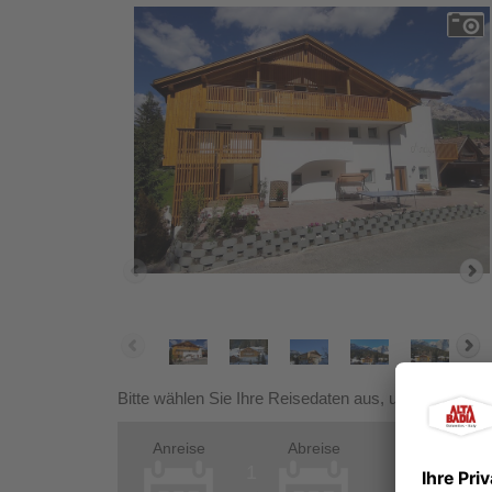
Bitte wählen Sie Ihre Reisedaten aus, um Preise und
Anreise
Abreise
ZIMMER
1
1
Erwach