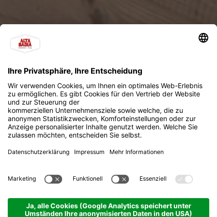
Zahnarztzentrum
Furlanetto-Selwan