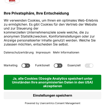
Sport Pescosta
Colfosco