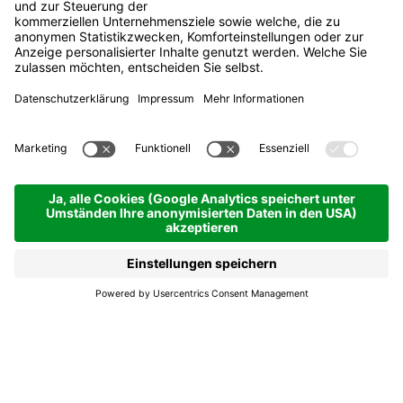
Graus - drinking
pleasures
Jetzt geschlossen
La Villa
Graus - drinking
pleasures