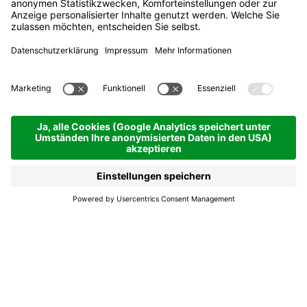
Edilferramenta
Crazzolara
Jetzt geschlossen
La Villa
Edilferramenta
Crazzolara
Edilferramenta Crazzolara bietet für